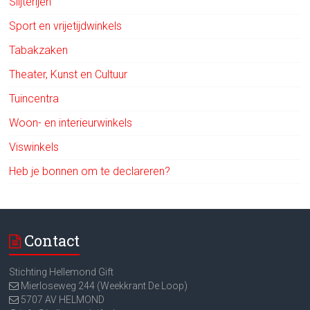
Slijterijen
Sport en vrijetijdwinkels
Tabakzaken
Theater, Kunst en Cultuur
Tuincentra
Woon- en interieurwinkels
Viswinkels
Heb je bonnen om te declareren?
Contact
Stichting Hellemond Gift
Mierloseweg 244 (Weekkrant De Loop)
5707 AV HELMOND