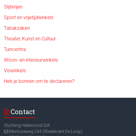
Slijterijen
Sport en vrijetijdwinkels
Tabakzaken
Theater, Kunst en Cultuur
Tuincentra
Woon- en interieurwinkels
Viswinkels
Heb je bonnen om te declareren?
Contact
Stichting Hellemond Gift
Mierloseweg 244 (Weekkrant De Loop)