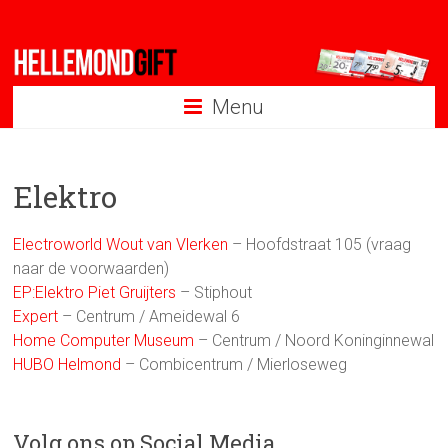
Ga
naar
inhoud
Menu
Elektro
Electroworld Wout van Vlerken
– Hoofdstraat 105 (vraag
naar de voorwaarden)
EP:Elektro Piet Gruijters
– Stiphout
Expert
– Centrum / Ameidewal 6
Home Computer Museum
– Centrum / Noord Koninginnewal
HUBO Helmond
– Combicentrum / Mierloseweg
Volg ons op Social Media