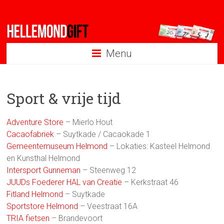
Ga
naar
inhoud
Menu
Sport & vrije tijd
Adventure Store
– Mierlo Hout
Cacaofabriek
– Suytkade /
Cacaokade 1
Gemeentemuseum Helmond
– Lokaties: Kasteel Helmond
en Kunsthal Helmond
Intersport Gunneman
– Steenweg 12
JUUDs Foederer HAL van Creatie
– Kerkstraat 46
Fitland Helmond
– Suytkade
Sportstore Helmond
– Veestraat 16A
TRIA fietsen
– Brandevoort