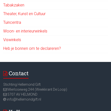
Tabakzaken
Theater, Kunst en Cultuur
Tuincentra
Woon- en interieurwinkels
Viswinkels
Heb je bonnen om te declareren?
Contact
Stichting Hellemond Gift
Mierloseweg 244 (Weekkrant De Loop)
5707 AV HELMOND
info@hellemondgift.nl