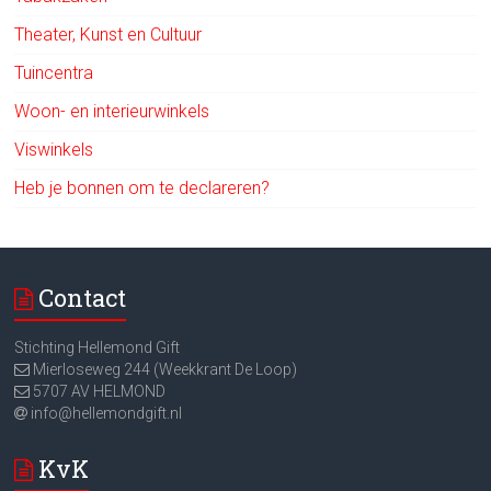
Theater, Kunst en Cultuur
Tuincentra
Woon- en interieurwinkels
Viswinkels
Heb je bonnen om te declareren?
Contact
Stichting Hellemond Gift
Mierloseweg 244 (Weekkrant De Loop)
5707 AV HELMOND
info@hellemondgift.nl
KvK