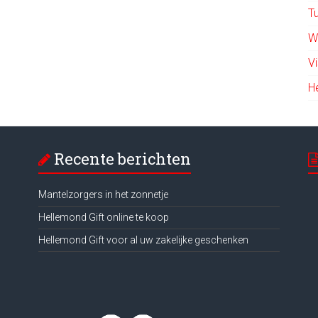
T
W
V
H
Recente berichten
Mantelzorgers in het zonnetje
Hellemond Gift online te koop
Hellemond Gift voor al uw zakelijke geschenken