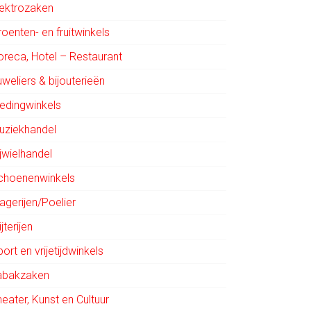
lektrozaken
oenten- en fruitwinkels
oreca, Hotel – Restaurant
weliers & bijouterieën
ledingwinkels
uziekhandel
jwielhandel
choenenwinkels
agerijen/Poelier
ijterijen
ort en vrijetijdwinkels
abakzaken
eater, Kunst en Cultuur