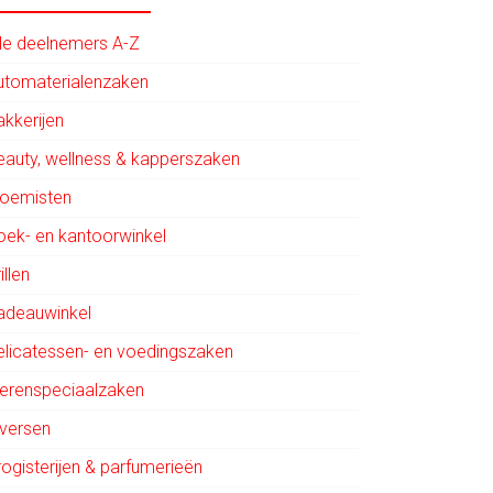
lle deelnemers A-Z
utomaterialenzaken
akkerijen
eauty, wellness & kapperszaken
loemisten
oek- en kantoorwinkel
illen
adeauwinkel
elicatessen- en voedingszaken
ierenspeciaalzaken
iversen
rogisterijen & parfumerieën