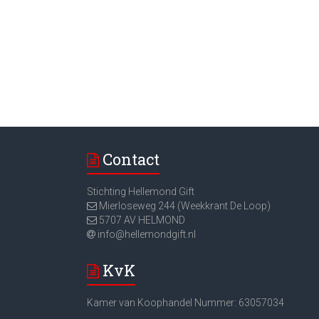
Contact
Stichting Hellemond Gift
Mierloseweg 244 (Weekkrant De Loop)
5707 AV HELMOND
info@hellemondgift.nl
KvK
Kamer van Koophandel Nummer: 63057034