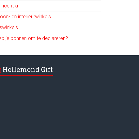
uincentra
oon- en interieurwinkels
iswinkels
eb je bonnen om te declareren?
Hellemond Gift