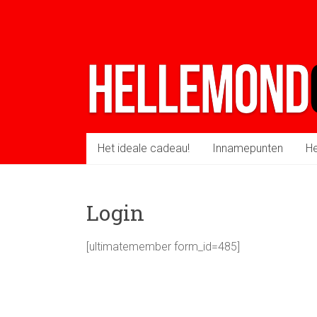
Ga
naar
inhoud
Het ideale cadeau!
Innamepunten
He
Login
[ultimatemember form_id=485]